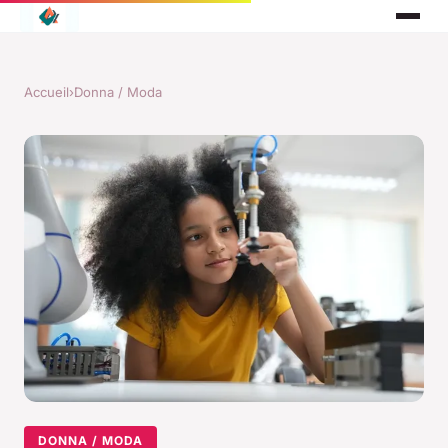
Accueil
›
Donna / Moda
DONNA / MODA