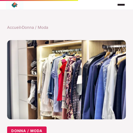
Accueil
›
Donna / Moda
DONNA / MODA